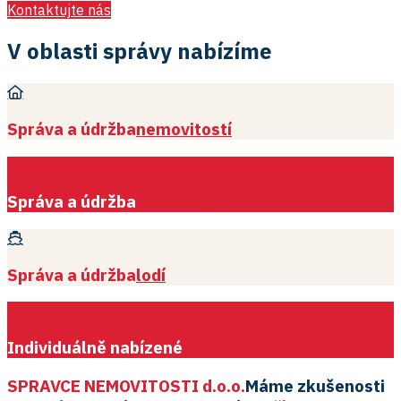
Kontaktujte nás
V oblasti správy nabízíme
Správa a údržba
nemovitostí
Správa a údržba
pozemků
Správa a údržba
lodí
Individuálně nabízené
služby
SPRAVCE NEMOVITOSTI d.o.o.
Máme zkušenosti