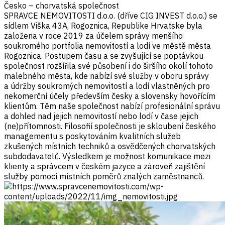
Česko – chorvatská společnost
SPRAVCE NEMOVITOSTI d.o.o. (dříve CIG INVEST d.o.o.) se
sídlem Viška 43A, Rogoznica, Republike Hrvatske byla
založena v roce 2019 za účelem správy menšího
soukromého portfolia nemovitostí a lodí ve městě města
Rogoznica. Postupem času a se zvyšující se poptávkou
společnost rozšířila své působení i do širšího okolí tohoto
malebného města, kde nabízí své služby v oboru správy
a údržby soukromých nemovitostí a lodí vlastněných pro
nekomerční účely především česky a slovensky hovořícím
klientům. Těm naše společnost nabízí profesionální správu
a dohled nad jejich nemovitostí nebo lodí v čase jejich
(ne)přítomnosti. Filosofií společnosti je skloubení českého
managementu s poskytováním kvalitních služeb
zkušených místních techniků a osvědčených chorvatských
subdodavatelů. Výsledkem je možnost komunikace mezi
klienty a správcem v českém jazyce a zároveň zajištění
služby pomocí místních poměrů znalých zaměstnanců.