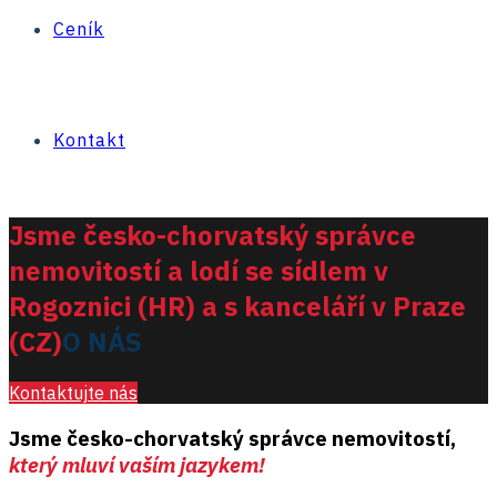
Ceník
Kontakt
Jsme česko-chorvatský správce
nemovitostí a lodí se sídlem v
Rogoznici (HR) a s kanceláří v Praze
(CZ)
O NÁS
Kontaktujte nás
Jsme česko-chorvatský správce nemovitostí,
který mluví vaším jazykem!